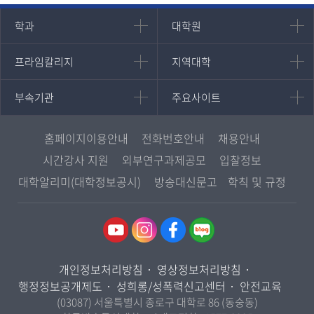
인문과학대학
대학원
학과
대학원
대학원
국어국문학과
프라임칼리지
지역대학
프라임칼리지
지역대학
경영대학원
영어영문학과
학사학위과정
지역대학 포털
중어중문학과
부속기관
주요사이트
부속기관
주요사이트
평생교육과정
서울지역대학
프랑스언어문화학과
중앙도서관
멘토링
부산지역대학
일본학과
원격교육혁신연구원
진로심리상담
홈페이지이용안내
전화번호안내
채용안내
대구경북지역대학
통합인문학연구소
교육정보화본부
시간강사 지원
외부연구과제공모
입찰정보
인천지역대학
사회과학대학
디지털미디어센터
국립대학육성사업
대학알리미(대학정보공시)
방송대신문고
학칙 및 규정
광주전남지역대학
법학과
종합교육연수원
OpenVLab
대전충남지역대학
행정학과
교양교육원
울산지역대학
경제학과
역사기록관
경기지역대학
경영학과
국제협력단
개인정보처리방침
영상정보처리방침
강원지역대학
무역학과
산학협력단
행정정보공개제도
성희롱/성폭력신고센터
안전교육
충북지역대학
미디어영상학과
(03087) 서울특별시 종로구 대학로 86 (동숭동)
인권센터
전북지역대학