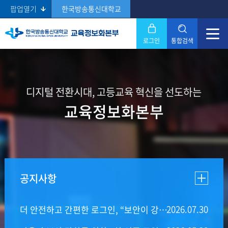
팝업열기
한국방송통신대학교
로그인
통합검색
닫기
Search
디지털 전환시대, 고등교육 혁신을 선도하는
교육정보화본부
공지사항
2026.07
.
30
더 안전하고 간편한 로그인, “보안이 강화된 인증”(2차인증) 서비스를 시작합니다.