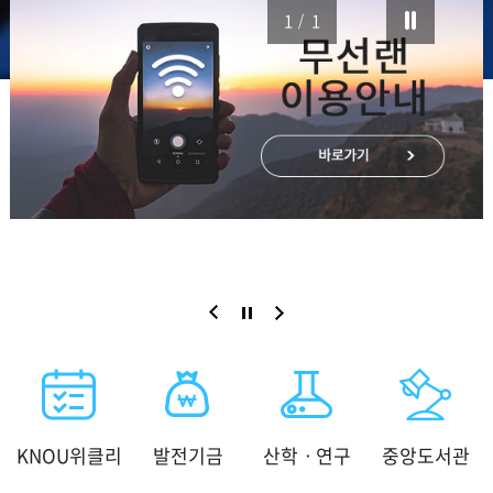
1
1
KNOU위클리
발전기금
산학ㆍ연구
중앙도서관